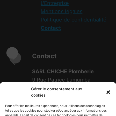
L'Entreprise
Mentions légales
Politique de confidentialité
Contact
Contact
SARL CHICHE Plomberie
9 Rue Patrice Lumumba
34070 Montpellier
Gérer le consentement aux
cookies
Zone Garosud
Pour offrir les meilleures expériences, nous utilisons des technologies
Tél: 04 67 540 333
telles que les cookies pour stocker et/ou accéder aux informations des
appareils. Le fait de consentir à ces technologies nous permettra de