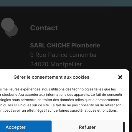
Contact
SARL CHICHE Plomberie
9 Rue Patrice Lumumba
34070 Montpellier
Zone Garosud
Gérer le consentement aux cookies
Tél: 04 67 540 333
les meilleures expériences, nous utilisons des technologies telles que les
 stocker et/ou accéder aux informations des appareils. Le fait de consentir
ologies nous permettra de traiter des données telles que le comportement
n ou les ID uniques sur ce site. Le fait de ne pas consentir ou de retirer son
 peut avoir un effet négatif sur certaines caractéristiques et fonctions.
Accepter
Refuser
WordPress Kadence WP